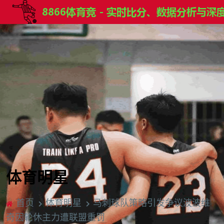
体育明星
首页
体育明星
马刺球队策略引发争议波波维
奇因轮休主力遭联盟重罚