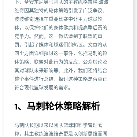
下，圣安东尼奥马刺队的主教练格雷格·波波
维奇因其独特的轮休策略引发了广泛争议。
波波维奇选择在重要比赛中让主力球员轮
休，以保护他们的身体健康和提高季后赛的
竞争力。然而，这一做法遭到了联盟的重
罚，引起了媒体和球迷们的热议。文章将从
四个方面详细探讨这一事件，包括马刺的轮
休策略、联盟对此行为的反应、公众舆论及
其对球队未来影响等。此外，我们还将结合
整个事件进行总结，探讨这种策略是否真正
符合现代篮球发展的需求。
1、马刺轮休策略解析
马刺队长期以来以团队篮球和科学管理著
称，其主教练波波维奇更是以创新思维而闻