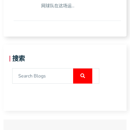
网球队在这场运...
搜索