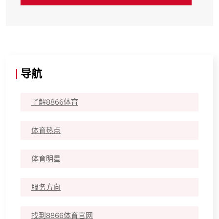
导航
了解8866体育
体育热点
体育明星
服务方向
找到8866体育官网