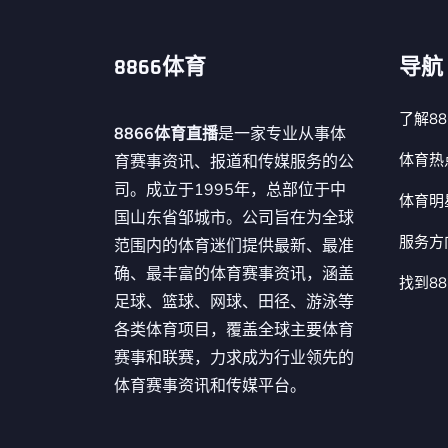
8866体育
导航
了解88
8866体育直播
是一家专业从事体
体育热
育赛事资讯、报道和传媒服务的公
司。成立于1995年，总部位于中
体育明
国山东省邹城市。公司旨在为全球
服务方
范围内的体育迷们提供最新、最准
确、最丰富的体育赛事资讯，涵盖
找到8
足球、篮球、网球、田径、游泳等
各类体育项目，覆盖全球主要体育
赛事和联赛，力求成为行业领先的
体育赛事资讯和传媒平台。