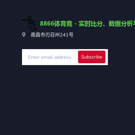
南昌市刃召州241号
Subscribe