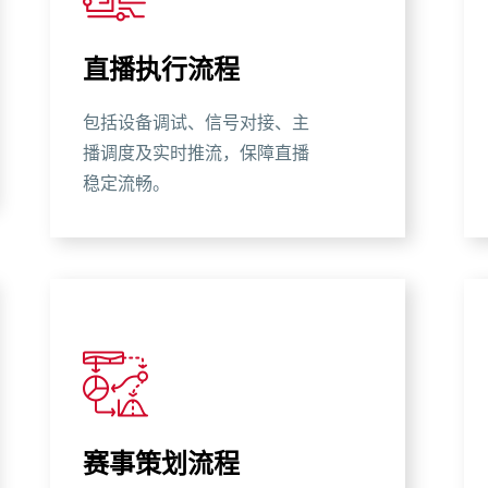
直播执行流程
包括设备调试、信号对接、主
播调度及实时推流，保障直播
稳定流畅。
赛事策划流程