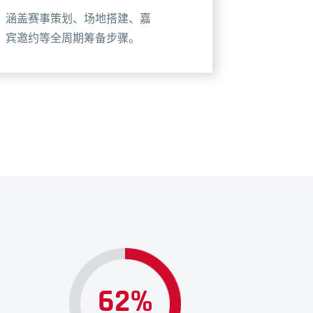
涵盖赛事策划、场地搭建、嘉
宾邀约等全周期筹备步骤。
62%