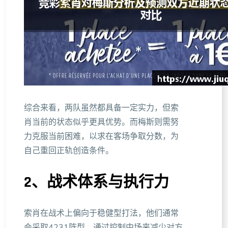
综合来看，两队虽然都具备一定实力，但索
肖当前的状态似乎更具优势。而梅斯则需努
力克服当前困难，以求在客场争取分数，为
自己重回正轨创造条件。
2、战术体系与执行力
索肖在战术上偏向于稳健型打法，他们通常
会采取4231阵型，通过控制中场来减少对方