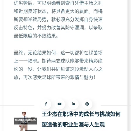
优劣势后，可以明确看到索肖凭借主场之利
和近期良好状态，将具备更大的赢面。而梅
斯要想逆转局势，就必须充分发挥自身快速
反击特色，并努力改善其防守漏洞，以争取
最低限度的不败结果。
最终，无论结果如何，这一切都将在绿茵场
上一一揭晓。期待两支球队能够带来精彩绝
伦的一役，让我们共同见证这段激动人心之
旅，再次感受足球所带来的激情与魅力！
王少杰在职场中的成长与挑战如何
塑造他的职业生涯与人生观