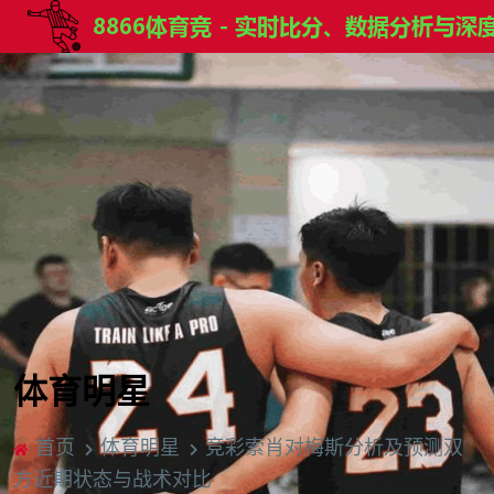
体育明星
首页
体育明星
竞彩索肖对梅斯分析及预测双
方近期状态与战术对比