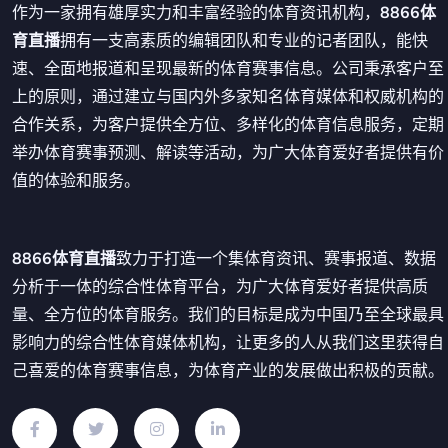
作为一家拥有雄厚实力和丰富经验的体育资讯机构，
8866体
育直播
拥有一支高素质的编辑团队和专业的记者团队，能快
速、全面地报道和呈现最新的体育赛事信息。公司秉承客户至
上的原则，通过建立与国内外多家知名体育媒体和权威机构的
合作关系，为客户提供全方位、多样化的体育信息服务，定期
举办体育赛事预测、解读等活动，为广大体育爱好者提供有价
值的体验和服务。
8866体育直播
致力于打造一个集体育资讯、赛事报道、数据
分析于一体的综合性体育平台，为广大体育爱好者提供高质
量、全方位的体育服务。我们的目标是成为中国乃至全球最具
影响力的综合性体育媒体机构，让更多的人从我们这里获得自
己喜爱的体育赛事信息，为体育产业的发展做出积极的贡献。