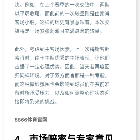
决。例如，在上个赛季的一次交锋中，两队
以平局收尾，而此前的一次较量则是由索肖
客场小胜。这样的历史背景意味着，本次交
锋将是一场紧张刺激且充满悬念的较量。
此外，考虑到主客场因素，上一次梅斯客赴
索肖时，由于主队优秀的主场表现，让他们
占据了一定心理优势。因此，当天若再度回
归同样环境，对于双方而言都是一种考验。
而这种微妙氛围也会影响到球员们在赛前准
备时所承受压力，以及如何调整心理状态迎
接即将到来的挑战。
8866体育官网
4、市场赔率与专家意见