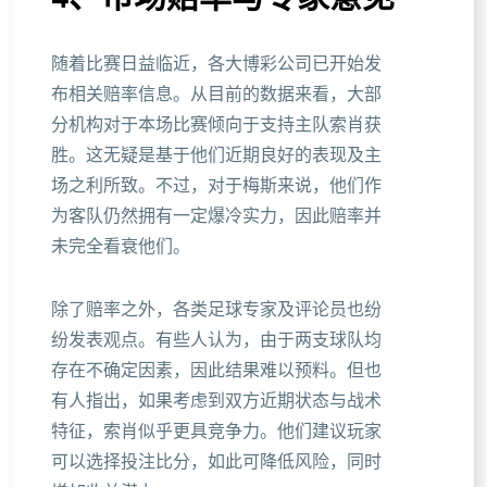
随着比赛日益临近，各大博彩公司已开始发
布相关赔率信息。从目前的数据来看，大部
分机构对于本场比赛倾向于支持主队索肖获
胜。这无疑是基于他们近期良好的表现及主
场之利所致。不过，对于梅斯来说，他们作
为客队仍然拥有一定爆冷实力，因此赔率并
未完全看衰他们。
除了赔率之外，各类足球专家及评论员也纷
纷发表观点。有些人认为，由于两支球队均
存在不确定因素，因此结果难以预料。但也
有人指出，如果考虑到双方近期状态与战术
特征，索肖似乎更具竞争力。他们建议玩家
可以选择投注比分，如此可降低风险，同时