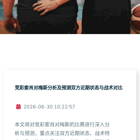
竞彩索肖对梅斯分析及预测双方近期状态与战术对比
2026-06-30 10:22:57
本文将对竞彩索肖对梅斯的比赛进行深入分
析与预测，重点关注双方近期状态、战术特