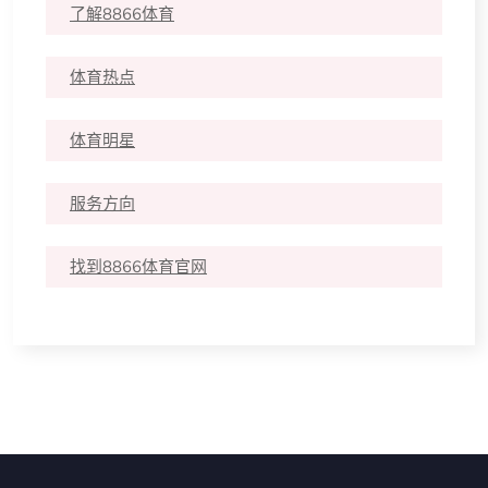
了解8866体育
体育热点
体育明星
服务方向
找到8866体育官网