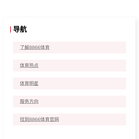
导航
了解8866体育
体育热点
体育明星
服务方向
找到8866体育官网