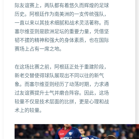
际友谊赛上，两队都有着悠久而辉煌的足球
历史。阿根廷作为南美洲的一支传统强队，
一直以来以其技术细腻和战术灵活著称。而
塞尔维亚则是欧洲足坛的重要力量，凭借坚
韧不拔的精神和强大的身体素质，也在国际
赛场上占有一席之地。
在这场比赛之前，阿根廷正处于重建阶段，
新老交替使得球队展现出不同以往的新气
象。而塞尔维亚则经历了动荡时期，力求通
过友谊赛提升士气并磨合阵容。因此，这场
较量不仅是技术层面的比拼，更是心理和战
术上的较量。