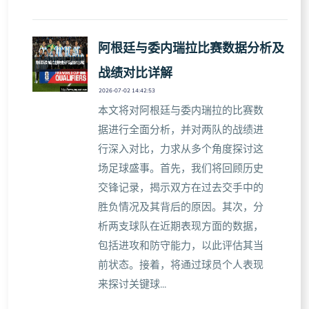
阿根廷与委内瑞拉比赛数据分析及
战绩对比详解
2026-07-02 14:42:53
本文将对阿根廷与委内瑞拉的比赛数
据进行全面分析，并对两队的战绩进
行深入对比，力求从多个角度探讨这
场足球盛事。首先，我们将回顾历史
交锋记录，揭示双方在过去交手中的
胜负情况及其背后的原因。其次，分
析两支球队在近期表现方面的数据，
包括进攻和防守能力，以此评估其当
前状态。接着，将通过球员个人表现
来探讨关键球...