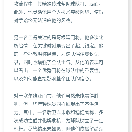
攻流程中，其精准传球帮助球队打开局面。
此外，他灵活运用个人技术突破防线，使得
对手始终无法适应他的风格。
另一名值得关注的是阿根廷门将，他多次化
解险情，在关键时刻展现出了超凡镇定。他
的一些扑救堪称经典，为球队保住零封记
录，同时也增强了全队士气。从他的表现可
以看出，一个优秀门将在球队中的重要性，
以及如何能直接影响整个团队的信心。
对于塞尔维亚而言，他们虽然未能赢得胜
利，但一些年轻球员同样展现出了不俗潜
力。其中，一名后卫以果敢和稳健著称，多
次成功拦截并化解危机，为球队树立了一定
标杆。尽管结果未如愿，但他们依然留给观