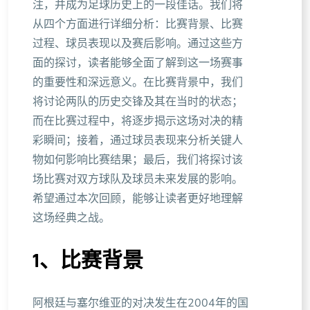
注，并成为足球历史上的一段佳话。我们将
从四个方面进行详细分析：比赛背景、比赛
过程、球员表现以及赛后影响。通过这些方
面的探讨，读者能够全面了解到这一场赛事
的重要性和深远意义。在比赛背景中，我们
将讨论两队的历史交锋及其在当时的状态；
而在比赛过程中，将逐步揭示这场对决的精
彩瞬间；接着，通过球员表现来分析关键人
物如何影响比赛结果；最后，我们将探讨该
场比赛对双方球队及球员未来发展的影响。
希望通过本次回顾，能够让读者更好地理解
这场经典之战。
1、比赛背景
阿根廷与塞尔维亚的对决发生在2004年的国