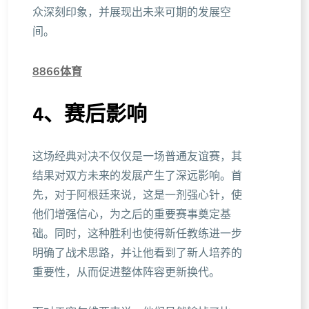
众深刻印象，并展现出未来可期的发展空
间。
8866体育
4、赛后影响
这场经典对决不仅仅是一场普通友谊赛，其
结果对双方未来的发展产生了深远影响。首
先，对于阿根廷来说，这是一剂强心针，使
他们增强信心，为之后的重要赛事奠定基
础。同时，这种胜利也使得新任教练进一步
明确了战术思路，并让他看到了新人培养的
重要性，从而促进整体阵容更新换代。