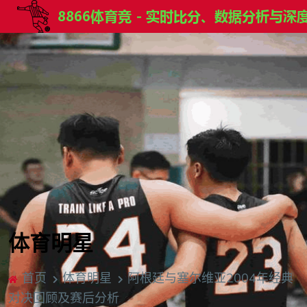
体育明星
首页
体育明星
阿根廷与塞尔维亚2004年经典
对决回顾及赛后分析