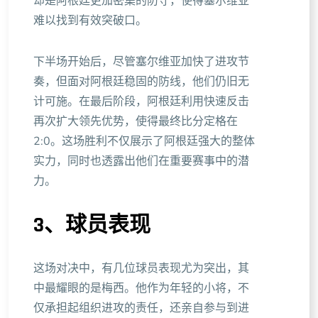
却是阿根廷更加密集的防守，使得塞尔维亚
难以找到有效突破口。
下半场开始后，尽管塞尔维亚加快了进攻节
奏，但面对阿根廷稳固的防线，他们仍旧无
计可施。在最后阶段，阿根廷利用快速反击
再次扩大领先优势，使得最终比分定格在
2:0。这场胜利不仅展示了阿根廷强大的整体
实力，同时也透露出他们在重要赛事中的潜
力。
3、球员表现
这场对决中，有几位球员表现尤为突出，其
中最耀眼的是梅西。他作为年轻的小将，不
仅承担起组织进攻的责任，还亲自参与到进