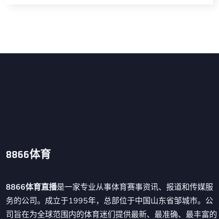
8866体育
8866体育直播
是一家专业从事体育赛事资讯、报道和传媒服
务的公司。成立于1995年，总部位于中国山东省邹城市。公
司旨在为全球范围内的体育迷们提供最新、最准确、最丰富的