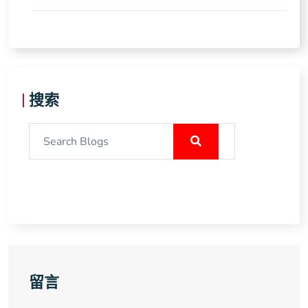
搜索
留言