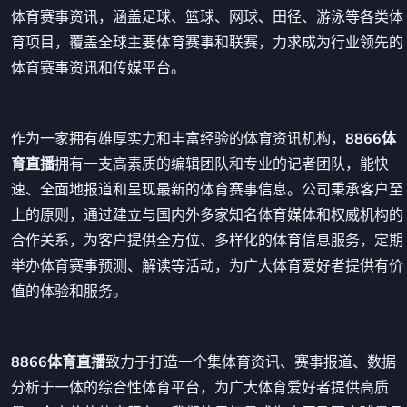
体育赛事资讯，涵盖足球、篮球、网球、田径、游泳等各类体
育项目，覆盖全球主要体育赛事和联赛，力求成为行业领先的
体育赛事资讯和传媒平台。
作为一家拥有雄厚实力和丰富经验的体育资讯机构，
8866体
育直播
拥有一支高素质的编辑团队和专业的记者团队，能快
速、全面地报道和呈现最新的体育赛事信息。公司秉承客户至
上的原则，通过建立与国内外多家知名体育媒体和权威机构的
合作关系，为客户提供全方位、多样化的体育信息服务，定期
举办体育赛事预测、解读等活动，为广大体育爱好者提供有价
值的体验和服务。
8866体育直播
致力于打造一个集体育资讯、赛事报道、数据
分析于一体的综合性体育平台，为广大体育爱好者提供高质