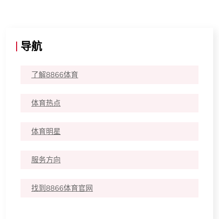
导航
了解8866体育
体育热点
体育明星
服务方向
找到8866体育官网