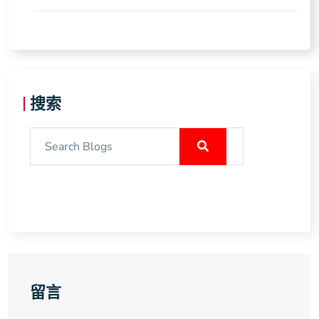
搜索
留言