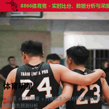
体育明星
首页
体育明星
丹佛掘金与洛杉矶快船比赛前
瞻及胜负预测分析