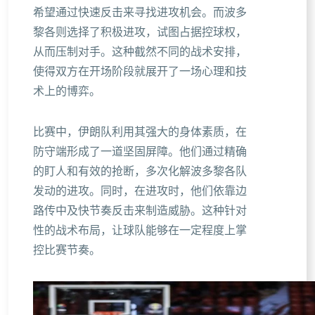
希望通过快速反击来寻找进攻机会。而波多
黎各则选择了积极进攻，试图占据控球权，
从而压制对手。这种截然不同的战术安排，
使得双方在开场阶段就展开了一场心理和技
术上的博弈。
比赛中，伊朗队利用其强大的身体素质，在
防守端形成了一道坚固屏障。他们通过精确
的盯人和有效的抢断，多次化解波多黎各队
发动的进攻。同时，在进攻时，他们依靠边
路传中及快节奏反击来制造威胁。这种针对
性的战术布局，让球队能够在一定程度上掌
控比赛节奏。