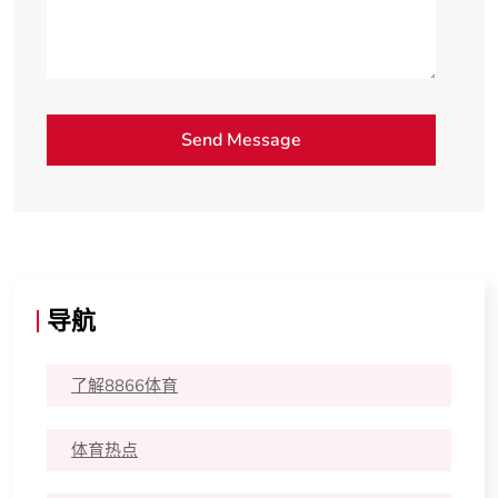
导航
了解8866体育
体育热点