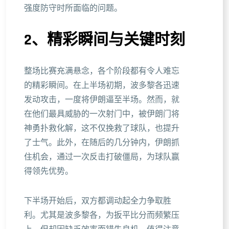
强度防守时所面临的问题。
2、精彩瞬间与关键时刻
整场比赛充满悬念，各个阶段都有令人难忘
的精彩瞬间。在上半场初期，波多黎各迅速
发动攻击，一度将伊朗逼至半场。然而，就
在他们最具威胁的一次射门中，被伊朗门将
神勇扑救化解，这不仅挽救了球队，也提升
了士气。此外，在随后的几分钟内，伊朗抓
住机会，通过一次反击打破僵局，为球队赢
得领先优势。
下半场开始后，双方都调动起全力争取胜
利。尤其是波多黎各，为扳平比分而频繁压