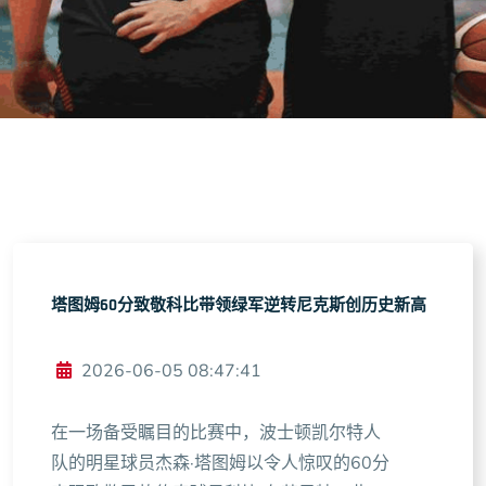
塔图姆60分致敬科比带领绿军逆转尼克斯创历史新高
2026-06-05 08:47:41
在一场备受瞩目的比赛中，波士顿凯尔特人
队的明星球员杰森·塔图姆以令人惊叹的60分