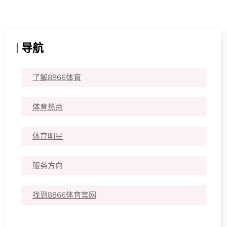
导航
了解8866体育
体育热点
体育明星
服务方向
找到8866体育官网