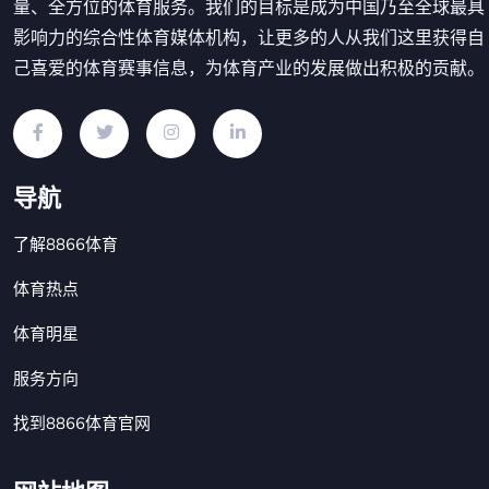
量、全方位的体育服务。我们的目标是成为中国乃至全球最具
影响力的综合性体育媒体机构，让更多的人从我们这里获得自
己喜爱的体育赛事信息，为体育产业的发展做出积极的贡献。
导航
了解8866体育
体育热点
体育明星
服务方向
找到8866体育官网