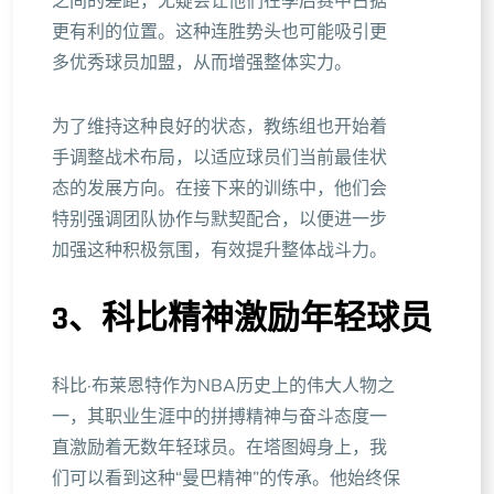
之间的差距，无疑会让他们在季后赛中占据
更有利的位置。这种连胜势头也可能吸引更
多优秀球员加盟，从而增强整体实力。
为了维持这种良好的状态，教练组也开始着
手调整战术布局，以适应球员们当前最佳状
态的发展方向。在接下来的训练中，他们会
特别强调团队协作与默契配合，以便进一步
加强这种积极氛围，有效提升整体战斗力。
3、科比精神激励年轻球员
科比·布莱恩特作为NBA历史上的伟大人物之
一，其职业生涯中的拼搏精神与奋斗态度一
直激励着无数年轻球员。在塔图姆身上，我
们可以看到这种“曼巴精神”的传承。他始终保