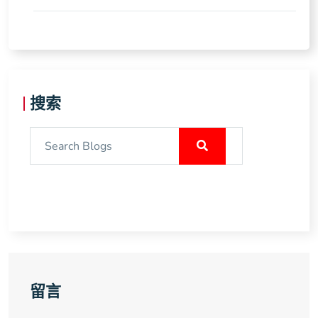
搜索
留言