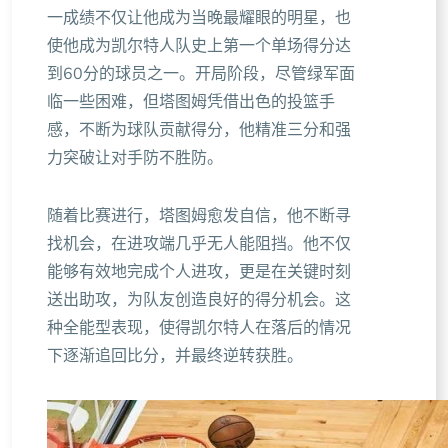
一成绩不仅让他成为当晚最耀眼的明星，也
使他成为凯尔特人队史上第一个单场得分达
到60分的球员之一。开局阶段，尽管绿军面
临一些困难，但塔图姆凭借出色的投篮手
感，不断为球队贡献得分，他精准三分和强
力突破让对手防不胜防。
随着比赛进行，塔图姆愈发自信，他不断寻
找机会，在进攻端几乎无人能阻挡。他不仅
能够有效地完成个人进攻，更是在关键时刻
送出助攻，为队友创造良好的得分机会。这
种全能型表现，使得凯尔特人在落后的情况
下逐渐追回比分，并最终逆转获胜。