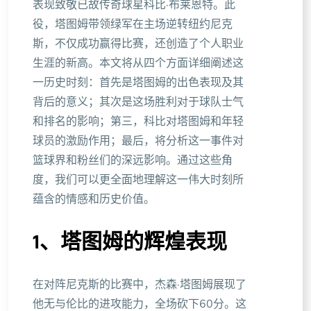
表现致敬已故传奇球星科比·布莱恩特。此
役，塔图姆带领绿军在主场逆转纽约尼克
斯，不仅成功赢得比赛，还创造了个人职业
生涯的新高。本文将从四个方面详细阐述这
一历史时刻：首先是塔图姆的出色表现及其
背后的意义；其次是这场胜利对于球队士气
和排名的影响；第三，科比对塔图姆和年轻
球员的激励作用；最后，将分析这一事件对
篮球界和粉丝们的深远影响。通过这些角
度，我们可以更全面地理解这一伟大时刻所
蕴含的情感和历史价值。
1、塔图姆的辉煌表现
在对阵尼克斯的比赛中，杰森·塔图姆展现了
他无与伦比的进攻能力，全场砍下60分。这