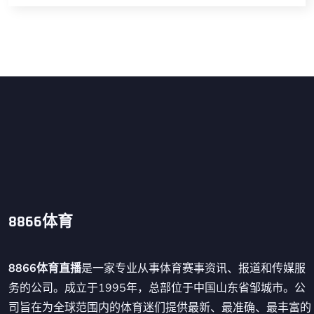
8866体育
8866体育直播
是一家专业从事体育赛事资讯、报道和传媒服
务的公司。成立于1995年，总部位于中国山东省邹城市。公
司旨在为全球范围内的体育迷们提供最新、最准确、最丰富的