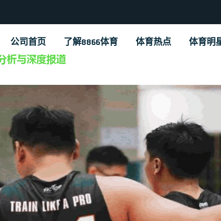
公司首页
了解8866体育
体育热点
体育明