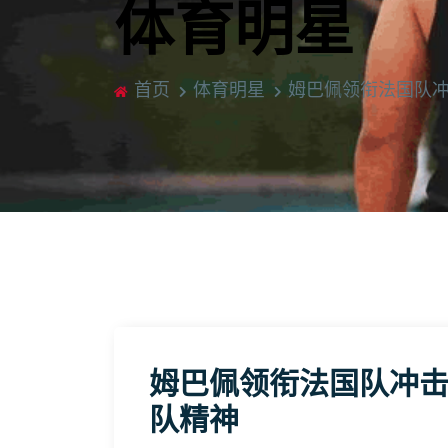
体育明星
首页
体育明星
姆巴佩领衔法国队
姆巴佩领衔法国队冲
队精神