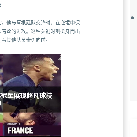
叹。
缩。他与阿根廷队交锋时，在逆境中保
次有效的进攻。这种关键时刻挺身而出
励着其他队员奋勇向前。