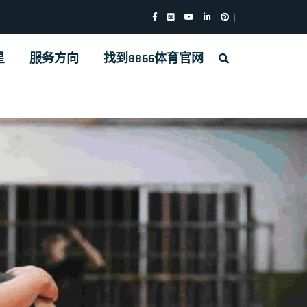
星
服务方向
找到8866体育官网