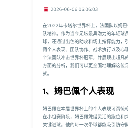
2026-06-06 06:06:03
在2022年卡塔尔世界杯上，法国队以姆
队精神。作为当今足坛最具潜力的年轻球
球，还通过出色的助攻和场上指挥能力，
佩个人表现、团队协作、战术执行以及心
个法国队冲击世界杯冠军，并展现出超凡
方面的分析，我们可以更全面地理解这位
就。
1、姆巴佩个人表现
姆巴佩在本届世界杯上的个人表现可谓惊
在小组赛阶段，姆巴佩凭借灵活的跑位和
关键进球。他的每一次带球都能吸引防守