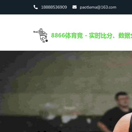
18888536909
paotlema@163.com