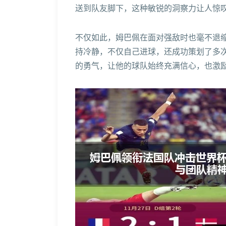
送到队友脚下，这种敏锐的洞察力让人惊
不仅如此，姆巴佩在面对强敌时也毫不退
持冷静，不仅自己进球，还成功策划了多
的勇气，让他的球队始终充满信心，也激