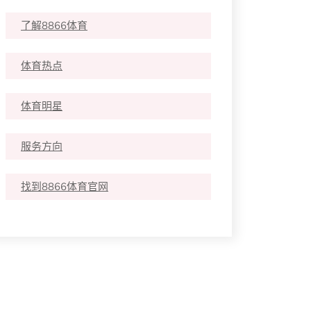
了解8866体育
体育热点
体育明星
服务方向
找到8866体育官网