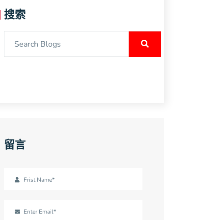
搜索
留言