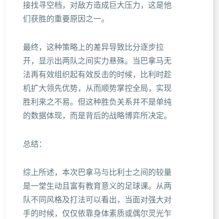
接找寻空档，对敌方造成巨大压力，这是他
们获胜的重要原因之一。
最终，这种策略上的差异导致比分逐步拉
开，显示出两队之间实力悬殊。当巴拿马无
法再有效组织起有效反击的时候，比利时趁
机扩大领先优势，从而顺势掌控全局，实现
胜利来之不易。但这种胜负关系并不是单纯
的数据体现，而是背后的战略博弈所决定。
总结：
综上所述，本次巴拿马与比利士之间的较量
是一堂生动且富有教育意义的足球课。从两
队不同风格及打法可以看出，当面对强大对
手的时候，仅仅依靠身体素质或偶尔灵光乍