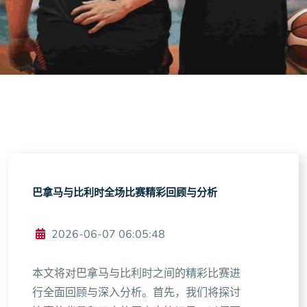
巴拿马与比利时全场比赛精彩回顾与分析
2026-06-07 06:05:48
本文将对巴拿马与比利时之间的精彩比赛进
行全面回顾与深入分析。首先，我们将探讨