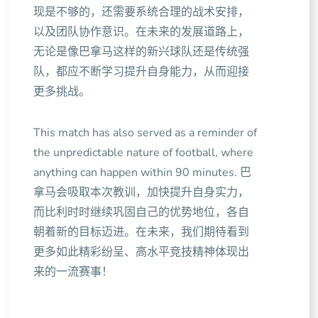
现是不够的，还需要系统合理的战术安排，
以及团队协作意识。在未来的发展道路上，
无论是像巴拿马这样的新兴球队还是传统强
队，都应不断学习提升自身能力，从而迎接
更多挑战。
This match has also served as a reminder of
the unpredictable nature of football, where
anything can happen within 90 minutes. 巴
拿马会吸取本次教训，加快提升自身实力，
而比利时时继续巩固自己的优势地位，各自
朝着新的目标迈进。在未来，我们期待看到
更多如此精彩纷呈、高水平竞技精神体现出
来的一流赛事！