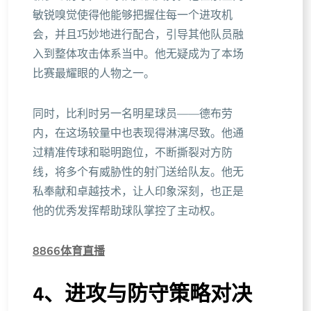
敏锐嗅觉使得他能够把握住每一个进攻机
会，并且巧妙地进行配合，引导其他队员融
入到整体攻击体系当中。他无疑成为了本场
比赛最耀眼的人物之一。
同时，比利时另一名明星球员——德布劳
内，在这场较量中也表现得淋漓尽致。他通
过精准传球和聪明跑位，不断撕裂对方防
线，将多个有威胁性的射门送给队友。他无
私奉献和卓越技术，让人印象深刻，也正是
他的优秀发挥帮助球队掌控了主动权。
8866体育直播
4、进攻与防守策略对决