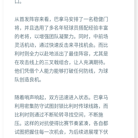
口。
从首发阵容来看，巴拿马安排了一名稳健门
将，并且选用了多名年轻球员搭配经验丰富
的老将，以增强团队凝聚力。同时，中前场
灵活机动，通过快速反击来寻找机会。而比
利时则全力以赴地派出了最佳阵容，尤其是
在攻击线上的三叉戟组合，让人充满期待。
他们凭借个人能力能够打破任何防线，为球
队创造良机。
随着哨声响起，双方迅速进入状态。巴拿马
利用密集防守试图封锁比利时传球线路，而
比利时则通过不断轮转寻找空间，不断施
压。这样的对抗使得比赛节奏紧凑，各自都
试图把握住每一次机会，为后续进展埋下伏