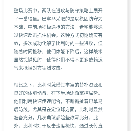
整场比赛中，两队在进攻与防守策略上展开
了一番较量。巴拿马采取的是以稳固防守为
基础，中前场积极逼抢的方法，希望能够通
过快速反击抓住机会。这种方式初期确实有
效，多次成功化解了比利时的一些进攻，但
随着时间推移，他们体能下降后，这样战术
显然捉襟见肘，使得他们不得不更多依赖运
气来抵挡对方猛烈攻击。
相比之下，比利时凭借其丰富的替补资源和
良好的体能储备，在下半场逐渐掌控局势。
他们利用快速传递配合，不断撕扯着巴拿马
后防线。尤其是在定位球方面，比利时显然
准备充分，几次角球都险些改写比分。此
外，比利时对于反击速度极快，通过长传直