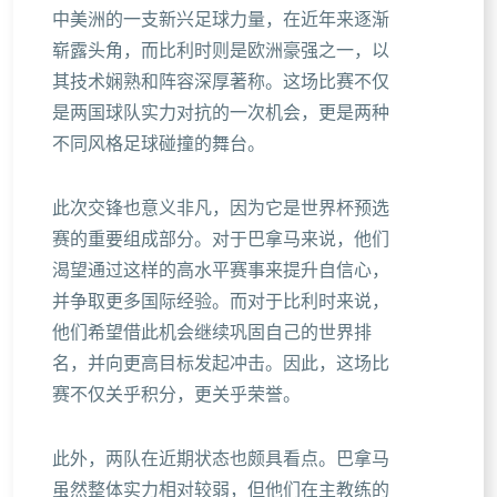
中美洲的一支新兴足球力量，在近年来逐渐
崭露头角，而比利时则是欧洲豪强之一，以
其技术娴熟和阵容深厚著称。这场比赛不仅
是两国球队实力对抗的一次机会，更是两种
不同风格足球碰撞的舞台。
此次交锋也意义非凡，因为它是世界杯预选
赛的重要组成部分。对于巴拿马来说，他们
渴望通过这样的高水平赛事来提升自信心，
并争取更多国际经验。而对于比利时来说，
他们希望借此机会继续巩固自己的世界排
名，并向更高目标发起冲击。因此，这场比
赛不仅关乎积分，更关乎荣誉。
此外，两队在近期状态也颇具看点。巴拿马
虽然整体实力相对较弱，但他们在主教练的