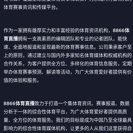
体育赛事资讯和传媒平台。
作为一家拥有雄厚实力和丰富经验的体育资讯机构，
8866体
育直播
拥有一支高素质的编辑团队和专业的记者团队，能快
速、全面地报道和呈现最新的体育赛事信息。公司秉承客户至
上的原则，通过建立与国内外多家知名体育媒体和权威机构的
合作关系，为客户提供全方位、多样化的体育信息服务，定期
举办体育赛事预测、解读等活动，为广大体育爱好者提供有价
值的体验和服务。
8866体育直播
致力于打造一个集体育资讯、赛事报道、数据
分析于一体的综合性体育平台，为广大体育爱好者提供高质
量、全方位的体育服务。我们的目标是成为中国乃至全球最具
影响力的综合性体育媒体机构，让更多的人从我们这里获得自