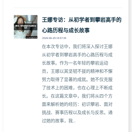
王娜专访：从初学者到攀岩高手的
心路历程与成长故事
2026-06-29 15:57:35
在本次专访中，我们将深入探讨王娜
从初学者到攀岩高手的心路历程与成
长故事。作为一名年轻的攀岩运动
员，王娜以其坚韧不拔的精神和不懈
努力取得了显著的成就。她不仅克服
了技术上的困难，也在心理上不断成
长。在这篇文章中，我们将从四个方
面来解析她的经历：初识攀岩、面对
挑战、赛事历程以及成长与反思。通
过她的故事，我...