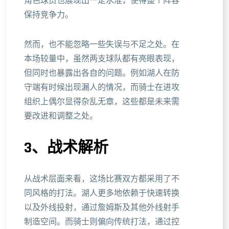
角色球员也展现出一定水准，使得整个阵容
保持竞争力。
然而，也不能忽略一些失误与不足之处。在
本场较量中，虽然两支球队都有亮眼表现，
但同时也暴露出各自的问题。例如湖人在防
守端有时候出现漏人的情况，而骑士在进攻
组织上偶尔显得杂乱无章，这些都是未来需
要改进和调整之处。
3、战术解析
从战术层面来看，这场比赛双方都采用了不
同风格的打法。湖人更多地依赖于快速转换
以及外线投射，通过詹姆斯及其他外线射手
制造空间。而骑士则偏向传统打法，通过控