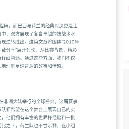
里程碑，而巴西与荷兰的经典对决更是让
赛中，双方展现了各自卓越的技战术水
现逆转胜出。这篇文章将围绕“2010年
载分享”展开讨论，从比赛背景、精彩
行详细阐述。通过这些方面，我们不仅
入地理解足球背后的故事和情感。
次在非洲大陆举行的全球盛会。这届赛事
球队都希望在这个舞台上展现自己的实
注，他们拥有丰富的世界杯经验和一批
相比之下，荷兰队也不甘示弱，在小组