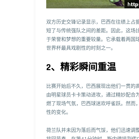
双方历史交锋记录显示，巴西在往绩上占
短了与传统强队之间的差距。因此，这场
于荣誉和梦想的重要较量。它承载着两国球
世界杯最具戏剧性的时刻之一。
2、精彩瞬间重温
比赛开始后不久，巴西展现出他们一贯的
由明星球员卡卡策动进攻，通过精妙配合
燃了现场气氛，巴西球迷欢呼雀跃。然而
性的变化。
荷兰队并未因为落后而气馁，他们迅速调