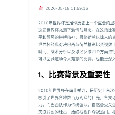
2026-05-18 11:59:16
2010年世界杯是足球历史上一个重要的
这届世界杯充满了激情与悬念。在这场比
平和顽强的拼搏精神，最终荷兰以惊人的表
世界杯经典对决巴西与荷兰精彩比赛视频下
瞬间、战术分析以及球迷反响四个方面进
可以回顾这场令人难忘的比赛，也能更深
1、比赛背景及重要性
2010年世界杯在南非举办，是历史上首
吸引了世界各地数百万观众的目光，各支
力。而巴西队作为传统强队，自然备受关
天赋异禀的球员，始终被视作夺冠热门。