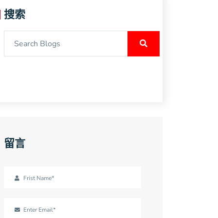
搜索
留言