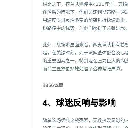
相比之下，荷兰队则使用4231阵型，其
在落后的情况下，他们迅速调整策略，通
用速度快且灵活多变的前锋进行快速反击
边路传中的优势，为他们赢得了关键进球
此外，从技术层面来看，两支球队都有着
是，在关键时刻，对于球队整体配合及心
的重要因素之一。特别是在压力巨大的淘
而荷兰显然更好地处理了这种紧张局势。
8866体育
4、球迷反响与影响
随着这场经典之战落幕，无数热爱足球的