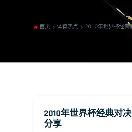
体育热点
首页
体育热点
2010年世界杯经
2010年世界杯经典
分享