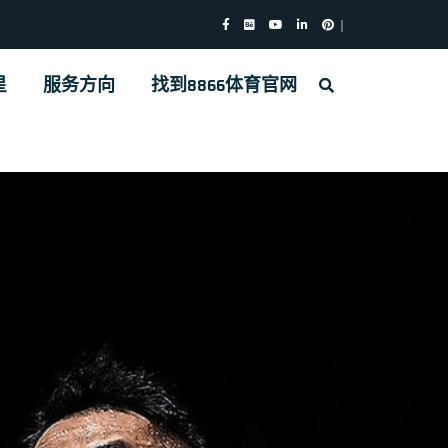
星
服务方向
找到8866体育官网