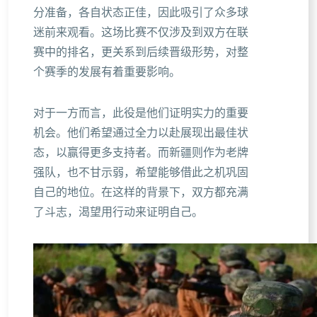
分准备，各自状态正佳，因此吸引了众多球
迷前来观看。这场比赛不仅涉及到双方在联
赛中的排名，更关系到后续晋级形势，对整
个赛季的发展有着重要影响。
对于一方而言，此役是他们证明实力的重要
机会。他们希望通过全力以赴展现出最佳状
态，以赢得更多支持者。而新疆则作为老牌
强队，也不甘示弱，希望能够借此之机巩固
自己的地位。在这样的背景下，双方都充满
了斗志，渴望用行动来证明自己。