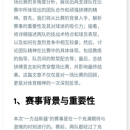
场比赛的多角度分析，展现出两支球队在比
赛中所体现出的团队合作和顽强拼搏的精
神。首先，我们将从比赛的背景入手，解析
赛事的重要性及其对球迷的吸引力；接着，
将详细描述两队的技战术特点和球员表现，
以及如何在激烈竞争中相互较量；然后，讨
论团队精神在比赛中的具体体现，包括教练
的指导、队员间的默契配合等；最后，总结
拼搏意志如何贯穿整场比赛，并影响最终结
果。这篇文章不仅仅是对一场比赛的回顾，
更是对体育精神的一次深刻反思。
1、赛事背景与重要性
本次“一方战新疆”的赛事是在一个充满期待与
激情的时刻进行的。赛前，两队都经过了充