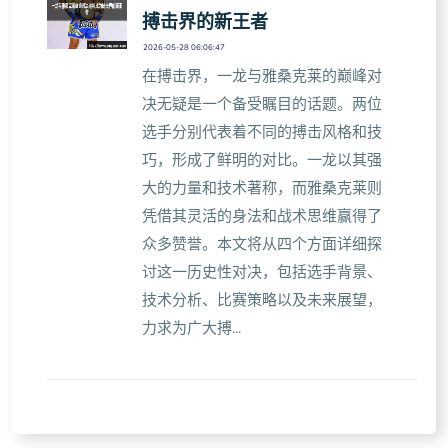
搏击界的新王者
2026-05-28 06:06:47
在搏击界，一龙与雅桑克莱的巅峰对
决无疑是一个备受瞩目的话题。两位
选手分别代表着不同的搏击风格和技
巧，形成了鲜明的对比。一龙以其强
大的力量和技术著称，而雅桑克莱则
凭借其灵活的身法和战术思维赢得了
众多赞誉。本文将从四个方面详细探
讨这一历史性对决，包括选手背景、
技术分析、比赛策略以及未来展望，
力求为广大搏...