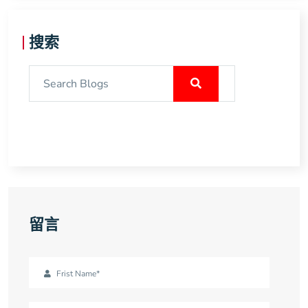
搜索
留言