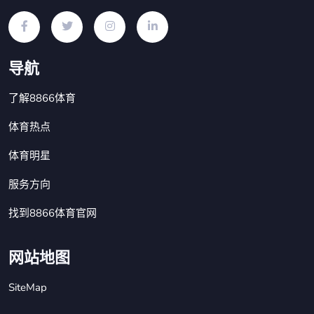
导航
了解8866体育
体育热点
体育明星
服务方向
找到8866体育官网
网站地图
SiteMap