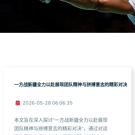
一方战新疆全力以赴展现团队精神与拼搏意志的精彩对决
2026-05-28 06:06:35
本文旨在深入探讨“一方战新疆全力以赴展现
团队精神与拼搏意志的精彩对决”，通过对这