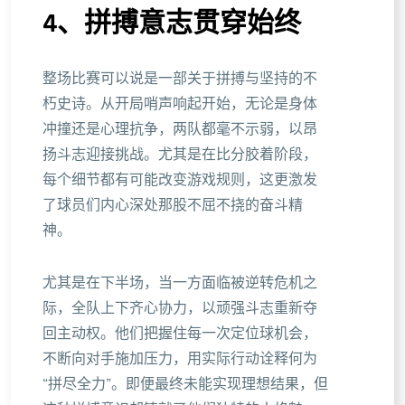
4、拼搏意志贯穿始终
整场比赛可以说是一部关于拼搏与坚持的不
朽史诗。从开局哨声响起开始，无论是身体
冲撞还是心理抗争，两队都毫不示弱，以昂
扬斗志迎接挑战。尤其是在比分胶着阶段，
每个细节都有可能改变游戏规则，这更激发
了球员们内心深处那股不屈不挠的奋斗精
神。
尤其是在下半场，当一方面临被逆转危机之
际，全队上下齐心协力，以顽强斗志重新夺
回主动权。他们把握住每一次定位球机会，
不断向对手施加压力，用实际行动诠释何为
“拼尽全力”。即便最终未能实现理想结果，但