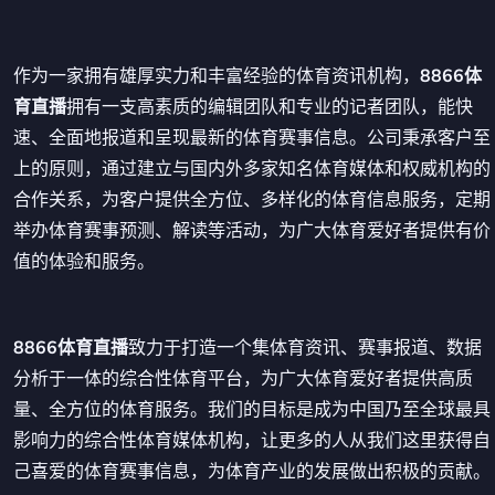
作为一家拥有雄厚实力和丰富经验的体育资讯机构，
8866体
育直播
拥有一支高素质的编辑团队和专业的记者团队，能快
速、全面地报道和呈现最新的体育赛事信息。公司秉承客户至
上的原则，通过建立与国内外多家知名体育媒体和权威机构的
合作关系，为客户提供全方位、多样化的体育信息服务，定期
举办体育赛事预测、解读等活动，为广大体育爱好者提供有价
值的体验和服务。
8866体育直播
致力于打造一个集体育资讯、赛事报道、数据
分析于一体的综合性体育平台，为广大体育爱好者提供高质
量、全方位的体育服务。我们的目标是成为中国乃至全球最具
影响力的综合性体育媒体机构，让更多的人从我们这里获得自
己喜爱的体育赛事信息，为体育产业的发展做出积极的贡献。