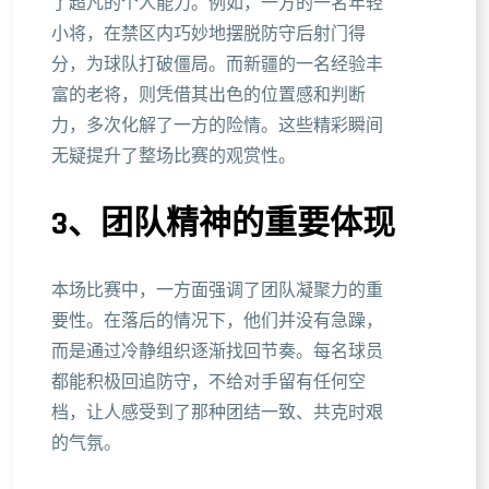
了超凡的个人能力。例如，一方的一名年轻
小将，在禁区内巧妙地摆脱防守后射门得
分，为球队打破僵局。而新疆的一名经验丰
富的老将，则凭借其出色的位置感和判断
力，多次化解了一方的险情。这些精彩瞬间
无疑提升了整场比赛的观赏性。
3、团队精神的重要体现
本场比赛中，一方面强调了团队凝聚力的重
要性。在落后的情况下，他们并没有急躁，
而是通过冷静组织逐渐找回节奏。每名球员
都能积极回追防守，不给对手留有任何空
档，让人感受到了那种团结一致、共克时艰
的气氛。