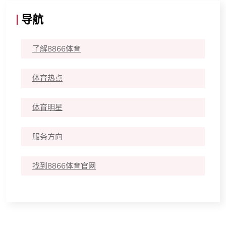
导航
了解8866体育
体育热点
体育明星
服务方向
找到8866体育官网