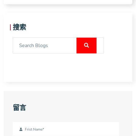
搜索
留言