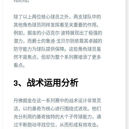
线防线。
除了以上两位核心球员之外，两支球队中的
其他角色球员同样发挥着至关重要的作用。
例如，掘金的小迈克尔·波特展现出了极强的
潜力，而爵士的鲁迪·戈贝尔则依靠其卓越的
防守能力为球队提供保障。这些角色球员虽
然不是焦点，但却为整个系列赛增添了更多
看点。
3、战术运用分析
丹佛掘金在这一系列赛中的战术设计非常灵
活，以约基奇为核心进行围绕式进攻。他们
充分利用约基奇独特的大个子传球能力，通
过不断跑动寻找空位，从而形成有效攻击。