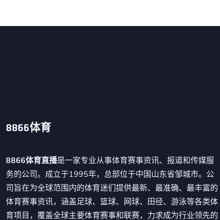
8866体育
8866体育直播
是一家专业从事体育赛事资讯、报道和传媒服
务的公司。成立于1995年，总部位于中国山东省邹城市。公
司旨在为全球范围内的体育迷们提供最新、最准确、最丰富的
体育赛事资讯，涵盖足球、篮球、网球、田径、游泳等各类体
育项目，覆盖全球主要体育赛事和联赛，力求成为行业领先的