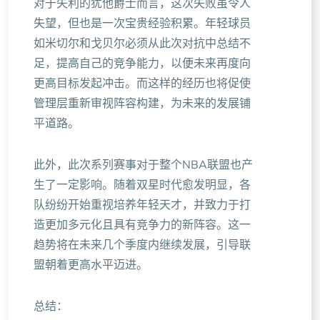
对于失利的犹他爵士而言，这次失败虽令人
失望，但也是一次宝贵经验积累。年轻球员
如米切尔和戈贝尔必须从此次对抗中总结不
足，提高自己的竞争能力，以便未来再度向
更高目标发起冲击。而这样的经历也将促使
管理层重新审视阵容构建，为未来的发展铺
平道路。
此外，此次系列赛事对于整个NBA联盟也产
生了一定影响。随着双星时代愈发明显，各
队纷纷开始重视培养年轻天才，并致力于打
造更加多元化且具有竞争力的新阵容。这一
趋势将在未来几个季度内继续发展，引导联
盟朝着更高水平迈进。
总结：