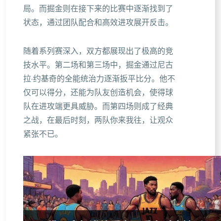
局。而掘金则在接下来的比赛中逐渐找到了
状态，通过团队配合和高效进攻展开反击。
随着系列赛深入，双方都展现出了极高的竞
技水平。第二场和第三场中，掘金通过尼古
拉·约基奇的全能统治力逐渐扳平比分。他不
仅可以得分，还能为队友创造机会，使得球
队在进攻端更具威胁。而第四场则成了经典
之战，在最后时刻，两队你来我往，让观众
紧张不已。