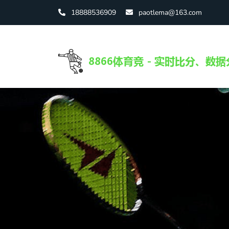
18888536909
paotlema@163.com