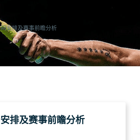
时间安排及赛事前瞻分析
间安排及赛事前瞻分析