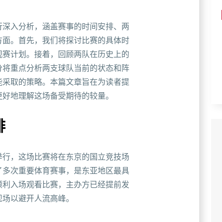
行深入分析，涵盖赛事的时间安排、两
方面。首先，我们将探讨比赛的具体时
观赛计划。接着，回顾两队在历史上的
分将重点分析两支球队当前的状态和阵
能采取的策略。本篇文章旨在为读者提
更好地理解这场备受期待的较量。
排
日举行，这场比赛将在东京的国立竞技场
了多次重要体育赛事，是东亚地区最具
顺利入场观看比赛，主办方已经提前发
现场以避开人流高峰。