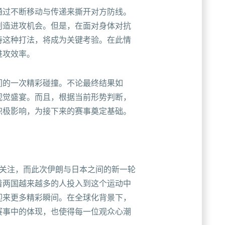
通过不断移动与传递来撕开对方防线。
创造进攻机会。但是，在面对身体对抗
持这种打法，将成为关键考验。在此情
进攻效率。
间的一次精彩碰撞。不论最终结果如
视觉盛宴。而且，根据当前形势判断，
积极影响，为接下来的赛事奠定基础。
受到广泛关注，而此次伊朗与日本之间的新一轮
着两国越来越多的人投入到这个运动中
迎来更多精彩瞬间。在全球化背景下，
赛事中的体现，也使得每一位观众心潮