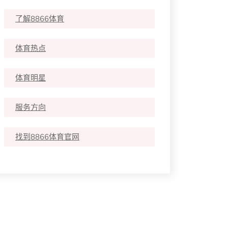
了解8866体育
体育热点
体育明星
服务方向
找到8866体育官网