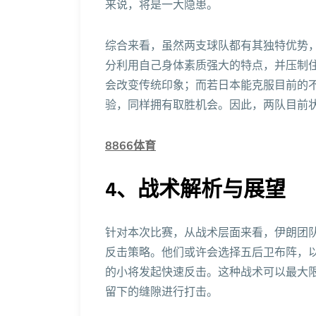
来说，将是一大隐患。
综合来看，虽然两支球队都有其独特优势
分利用自己身体素质强大的特点，并压制
会改变传统印象；而若日本能克服目前的
验，同样拥有取胜机会。因此，两队目前
8866体育
4、战术解析与展望
针对本次比赛，从战术层面来看，伊朗团
反击策略。他们或许会选择五后卫布阵，
的小将发起快速反击。这种战术可以最大
留下的缝隙进行打击。