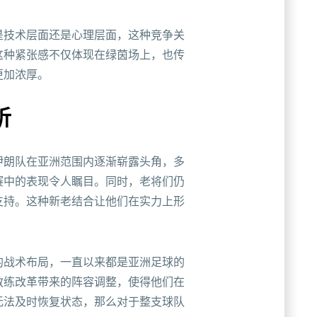
是技术层面还是心理层面，这种竞争关
这种紧张感不仅体现在绿茵场上，也传
更加浓厚。
析
伊朗队在亚洲范围内逐渐崭露头角，多
赛中的表现令人瞩目。同时，老将们仍
支持。这种新老结合让他们在实力上形
。
的战术布局，一直以来都是亚洲足球的
教练改革带来的阵容调整，使得他们在
无法及时恢复状态，那么对于整支球队