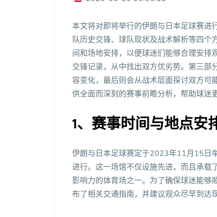
本文将对即将举行的伊朗与日本足球赛进
队历史交锋、球队现状及战术解析等四个
间和场地安排，以便球迷们能够合理安排
交锋记录，从中找出双方优劣势。第三部
容变化，最后则会从战术层面探讨双方可
供全面而深刻的赛事前瞻分析，帮助球迷
1、赛事时间与地点安
伊朗与日本足球赛定于2023年11月15
进行。这一场馆不仅设施先进，而且承载
影响力的体育场之一。为了确保球迷能够
布了相关交通指南，并建议观众尽早到达