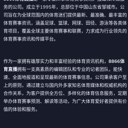
务的公司。成立于1995年，总部位于中国山东省邹城市。公
司旨在为全球范围内的体育迷们提供最新、最准确、最丰富的
体育赛事资讯，涵盖足球、篮球、网球、田径、游泳等各类体
育项目，覆盖全球主要体育赛事和联赛，力求成为行业领先的
体育赛事资讯和传媒平台。
作为一家拥有雄厚实力和丰富经验的体育资讯机构，
8866体
育直播
拥有一支高素质的编辑团队和专业的记者团队，能快
速、全面地报道和呈现最新的体育赛事信息。公司秉承客户至
上的原则，通过建立与国内外多家知名体育媒体和权威机构的
合作关系，为客户提供全方位、多样化的体育信息服务，定期
举办体育赛事预测、解读等活动，为广大体育爱好者提供有价
值的体验和服务。