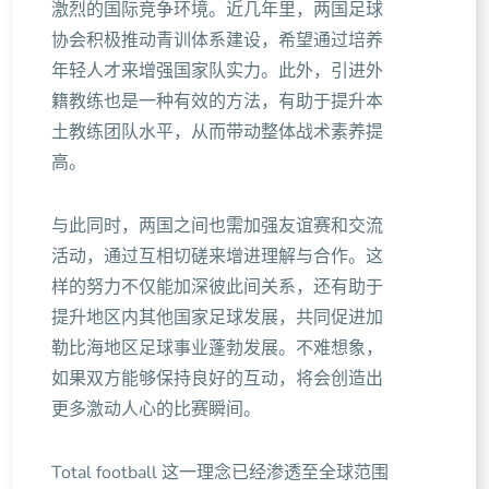
激烈的国际竞争环境。近几年里，两国足球
协会积极推动青训体系建设，希望通过培养
年轻人才来增强国家队实力。此外，引进外
籍教练也是一种有效的方法，有助于提升本
土教练团队水平，从而带动整体战术素养提
高。
与此同时，两国之间也需加强友谊赛和交流
活动，通过互相切磋来增进理解与合作。这
样的努力不仅能加深彼此间关系，还有助于
提升地区内其他国家足球发展，共同促进加
勒比海地区足球事业蓬勃发展。不难想象，
如果双方能够保持良好的互动，将会创造出
更多激动人心的比赛瞬间。
Total football 这一理念已经渗透至全球范围