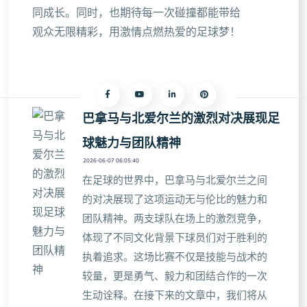
同成长。同时，也期待每一次碰撞都能带给
观众无限精彩，用激情点燃热爱的足球梦！
巴拿马与北爱尔兰的激烈对决展现足
球魅力与团队精神
2026-06-07 06:05:40
在足球的世界中，巴拿马与北爱尔兰之间
的对决展现了这项运动无与伦比的魅力和
团队精神。两支球队在场上的激烈竞争，
体现了不同文化背景下球员们对于胜利的
执着追求。这场比赛不仅是技能与战术的
较量，更是勇气、毅力和团结合作的一次
生动诠释。在接下来的文章中，我们将从