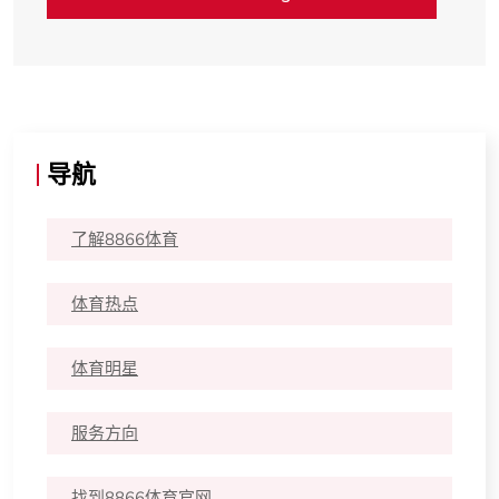
导航
了解8866体育
体育热点
体育明星
服务方向
找到8866体育官网