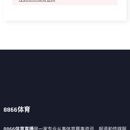
8866体育
8866体育直播
是一家专业从事体育赛事资讯、报道和传媒服