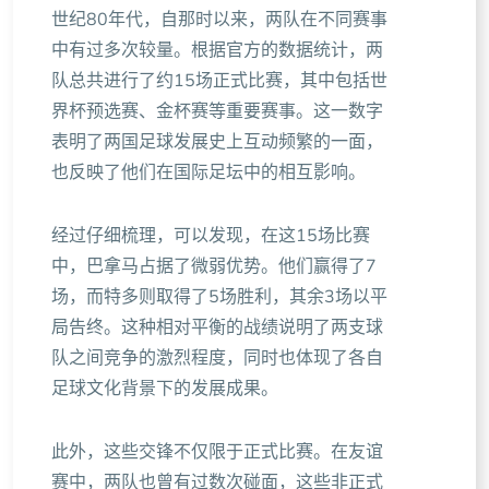
世纪80年代，自那时以来，两队在不同赛事
中有过多次较量。根据官方的数据统计，两
队总共进行了约15场正式比赛，其中包括世
界杯预选赛、金杯赛等重要赛事。这一数字
表明了两国足球发展史上互动频繁的一面，
也反映了他们在国际足坛中的相互影响。
经过仔细梳理，可以发现，在这15场比赛
中，巴拿马占据了微弱优势。他们赢得了7
场，而特多则取得了5场胜利，其余3场以平
局告终。这种相对平衡的战绩说明了两支球
队之间竞争的激烈程度，同时也体现了各自
足球文化背景下的发展成果。
此外，这些交锋不仅限于正式比赛。在友谊
赛中，两队也曾有过数次碰面，这些非正式