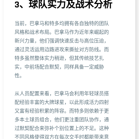
3、球队实力及战术分析
当前，巴拿马和特多均拥有各自独特的团队
风格和战术布局。巴拿马作为近年来崛起的
新兴力量，他们强调快速反击与高位压迫，
通过灵活运用边路进攻来撕扯对方防线。而
特多虽然整体实力稍逊，但其传统技艺扎
实，中前场配合默契，同样具备一定威胁
性。
从人员配置来看，巴拿马会利用年轻球员搭
配经验丰富的大牌球星，以此形成活力四射
又富有经验积累的阵容。而特多则依赖于更
多本土球员组合，他们更注重团队协作，通
过默契配合来弥补个别位置上的不足。这种
不同风格使得双方在每次交手时都能带来意