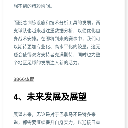
想不到的精彩瞬间。
而随着训练设施和技术分析工具的发展，两
支球队也越来越注重数据分析，以便优化自
身战术安排。在即将到来的赛事中，我们可
以期待更加专业化、高水平化的较量，这无
疑会使得双方支持者充满期待，同时也为整
个地区足球的发展注入新的活力。
8866体育
4、未来发展及展望
展望未来，无论是对于巴拿马还是特多来
说，都需要继续提升自身实力，以迎接日益