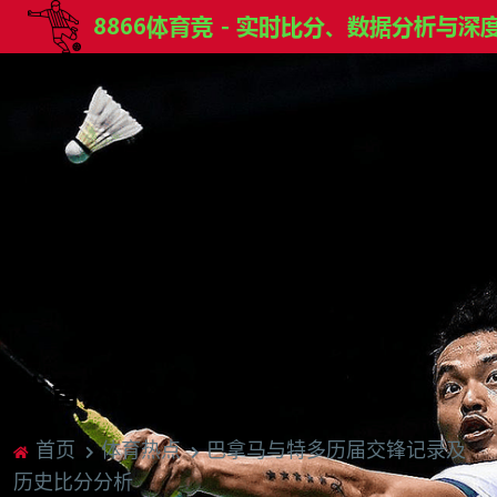
体育热点
首页
体育热点
巴拿马与特多历届交锋记录及
历史比分分析