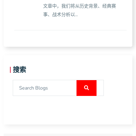
文章中，我们将从历史背景、经典赛
事、战术分析以...
搜索