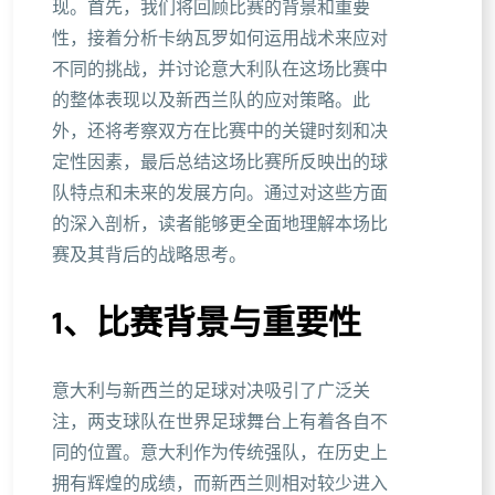
现。首先，我们将回顾比赛的背景和重要
性，接着分析卡纳瓦罗如何运用战术来应对
不同的挑战，并讨论意大利队在这场比赛中
的整体表现以及新西兰队的应对策略。此
外，还将考察双方在比赛中的关键时刻和决
定性因素，最后总结这场比赛所反映出的球
队特点和未来的发展方向。通过对这些方面
的深入剖析，读者能够更全面地理解本场比
赛及其背后的战略思考。
1、比赛背景与重要性
意大利与新西兰的足球对决吸引了广泛关
注，两支球队在世界足球舞台上有着各自不
同的位置。意大利作为传统强队，在历史上
拥有辉煌的成绩，而新西兰则相对较少进入