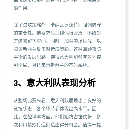
每位球员都能在适合自己的位置上发挥最大
的作用。
除了进攻策略外，卡纳瓦罗还特别强调防守
的重要性。他要求后卫线保持紧凑，不给对
方进攻留下空间。同时，加强中场拦截，以
减少新西兰反击时造成威胁。这种兼顾攻防
平衡的发展思路，使得意大利能够有效地控
制全局，对抗来自新西兰的不时威胁。
3、意大利队表现分析
从整场比赛来看，意大利队展现出了良好的
竞技状态，各个环节都体现出高水平。因
此，在控球率方面，他们始终占据优势，多
次利用精妙传递创造出得分机会。值得一提