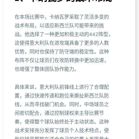
在本场比赛中，卡纳瓦罗采取了灵活多变的
战术布局，以适应新西兰队可能带来的挑
战。他选择了一种更加积极主动的442阵型，
这使得意大利队在进攻端具备了更多的人数
优势，同时也保持了防守端的稳定性。这种
布阵不仅让球员们在攻防转换中更加迅速，
也增强了整体团队协作能力。
具体来说，意大利队前锋线上进行了合理配
置，通过快速传递和跑位来撕扯新西兰队防
线，从而寻找破门机会。同时，中场球员之
间密切配合，通过控制球权来主导比赛节
奏，使得整个球队始终处于主动状态。这种
战术安排充分发挥了球员个人技术特点，使