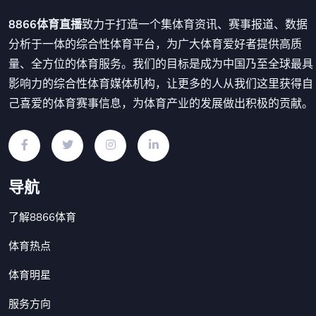
8866体育直播
致力于打造一个集体育资讯、赛事报道、数据
分析于一体的综合性体育平台，为广大体育爱好者提供高质
量、全方位的体育服务。我们的目标是成为中国乃至全球最具
影响力的综合性体育媒体机构，让更多的人从我们这里获得自
己喜爱的体育赛事信息，为体育产业的发展做出积极的贡献。
导航
了解8866体育
体育热点
体育明星
服务方向