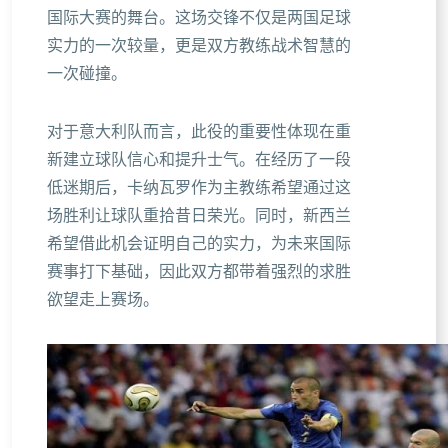
国际大赛的舞台。这场交锋不仅是两国足球
实力的一次较量，更是双方教练战术智慧的
一次碰撞。
对于意大利队而言，此役的重要性体现在重
新建立球队信心和提升士气。在经历了一段
低迷期后，卡纳瓦罗作为主教练希望通过这
场胜利让球队重拾昔日荣光。同时，新西兰
希望借此机会证明自己的实力，为未来国际
赛事打下基础，因此双方都带着强烈的求胜
欲望走上赛场。