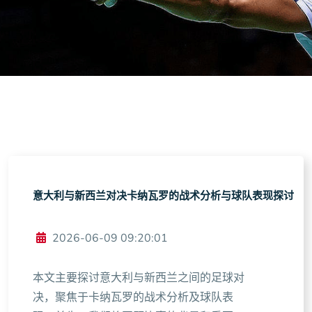
意大利与新西兰对决卡纳瓦罗的战术分析与球队表现探讨
2026-06-09 09:20:01
本文主要探讨意大利与新西兰之间的足球对
决，聚焦于卡纳瓦罗的战术分析及球队表