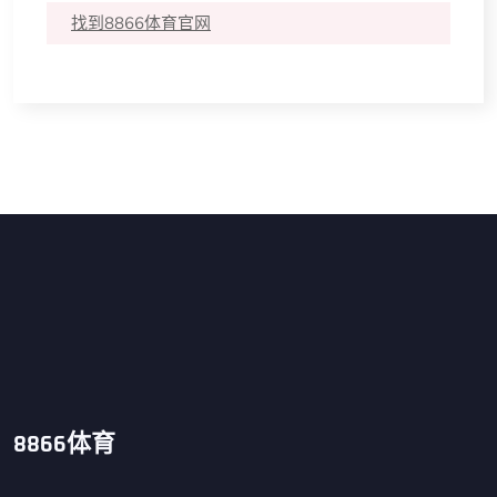
找到8866体育官网
8866体育