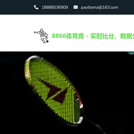
18888536909
paotlema@163.com