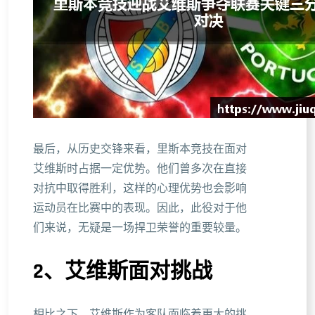
最后，从历史交锋来看，里斯本竞技在面对
艾维斯时占据一定优势。他们曾多次在直接
对抗中取得胜利，这样的心理优势也会影响
运动员在比赛中的表现。因此，此役对于他
们来说，无疑是一场捍卫荣誉的重要较量。
2、艾维斯面对挑战
相比之下，艾维斯作为客队面临着更大的挑