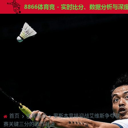
体育热点
首页
体育热点
里斯本竞技迎战艾维斯争夺联
赛关键三分的激烈对决