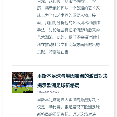
首先，我们将回顾谢什科的生平经
历，揭示他如何从一个普通的艺术家
成长为当代艺术界的重要人物。接
着，我们将分析他的艺术风格和创作
手法，讨论这些特征如何影响后来的
艺术潮流。此外，我们还会探讨谢什
科在推动社会文化变革方面所做出的
贡献，特别是在当...
里斯本足球与埃因霍温的激烈对决
揭示欧洲足球新格局
2026-06-25 06:05:43
里斯本足球与埃因霍温的激烈对决不
仅是一场比赛，更是展现了欧洲足球
新格局的重要象征。通过这场对决，