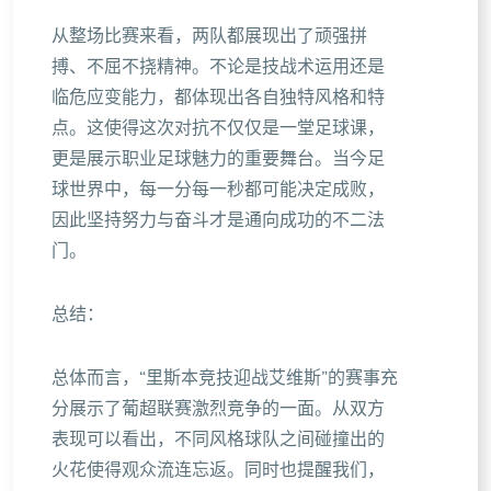
从整场比赛来看，两队都展现出了顽强拼
搏、不屈不挠精神。不论是技战术运用还是
临危应变能力，都体现出各自独特风格和特
点。这使得这次对抗不仅仅是一堂足球课，
更是展示职业足球魅力的重要舞台。当今足
球世界中，每一分每一秒都可能决定成败，
因此坚持努力与奋斗才是通向成功的不二法
门。
总结：
总体而言，“里斯本竞技迎战艾维斯”的赛事充
分展示了葡超联赛激烈竞争的一面。从双方
表现可以看出，不同风格球队之间碰撞出的
火花使得观众流连忘返。同时也提醒我们，